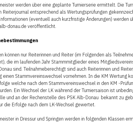
meister werden über eine geplante Turnierserie ermittelt. Die Tur
 Reiterjournal entsprechend als Wertungsprüfungen gekennzeic
Informationen (eventuell auch kurzfristige Änderungen) werden ü
b-donau.de veröffentlicht.
mebestimmungen
n können nur Reiterinnen und Reiter (im Folgenden als Teilnehm
t), die im laufenden Jahr Stammmitglieder eines Mitgliedsverein
onau sind. Teilnahmeberechtigt sind auch Reiterinnen und Reiter
rig einen Stammvereinswechsel vornehmen. In die KM Wertung 
Erfolge welche nach dem Stammvereinswechsel in den KM -Prüfu
wurden. Ein Wechsel der LK während der Turniersaison ist unbedin
lle und an der Rechenstelle des PSK Alb-Donau bekannt zu geb
ur die Erfolge nach dem LK-Wechsel gewertet.
meister in Dressur und Springen werden in folgenden Klassen ermi