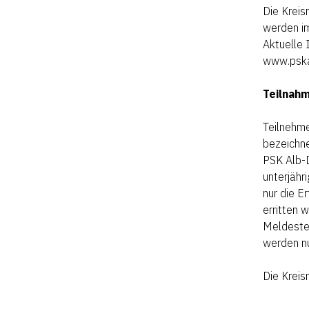
Die Kreis
werden im
Aktuelle 
www.pskal
Teilnah
Teilnehme
bezeichne
PSK Alb-D
unterjäh
nur die 
erritten 
Meldeste
werden n
Die Kreis