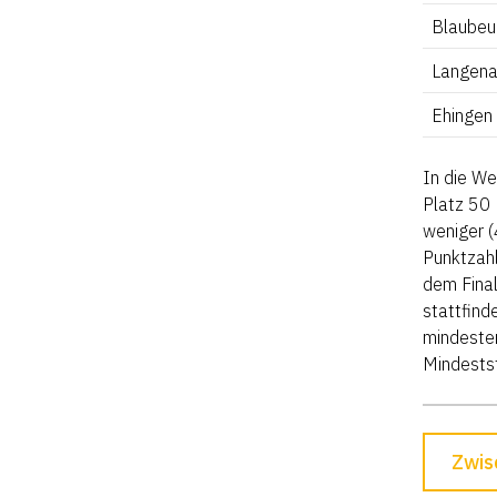
Blaubeu
Langen
Ehingen
In die We
Platz 50 
weniger (
Punktzahl
dem Final
stattfind
mindesten
Mindestst
Zwis