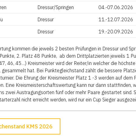
ren
Dressur/Springen
04.-07.06.2026
au
Dressur
11.-12.07.2026
Dressur
19.-20.09.2026
rtung kommen die jeweils 2 besten Prüfungen in Dressur und Spri
Punkte, 2. Platz 48 Punkte, ab dem Drittplatzierten jeweils 1 P
47, 46, 45…) Kreismeister wird der Reiter/in welcher die höchste
 gesammelt hat. Bei Punktegleichstand zählt die bessere Platzi
turnier. Die Ehrung der Kreismeister Platz 1 -3 werden auf dem 
en. Eine Kreismeisterschaftswertung kann nur dann stattfinden, 
s zwei Austragungsorten fünf oder mehr Paare gestartet sind. S
arterzahl nicht erreicht werden, wird nur ein Cup Sieger ausgeze
chenstand KMS 2026