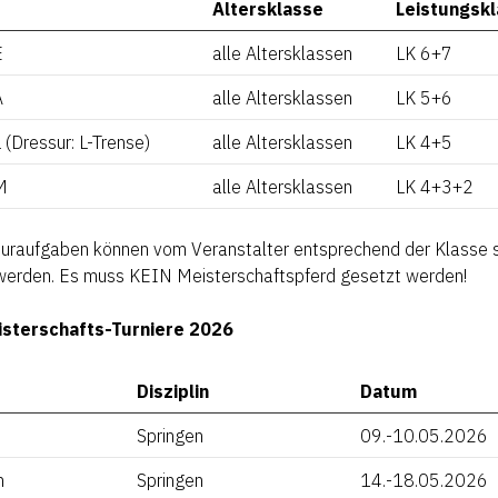
Altersklasse
Leistungsk
E
alle Altersklassen
LK 6+7
A
alle Altersklassen
LK 5+6
 (Dressur: L-Trense)
alle Altersklassen
LK 4+5
M
alle Altersklassen
LK 4+3+2
suraufgaben können vom Veranstalter entsprechend der Klasse 
werden. Es muss KEIN Meisterschaftspferd gesetzt werden!
isterschafts-Turniere 2026
Disziplin
Datum
Springen
09.-10.05.2026
n
Springen
14.-18.05.2026