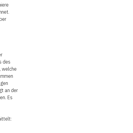
niere
hnet.
ber
er
s des
, welche
kommen
ngen
gt an der
en. Es
ttelt: