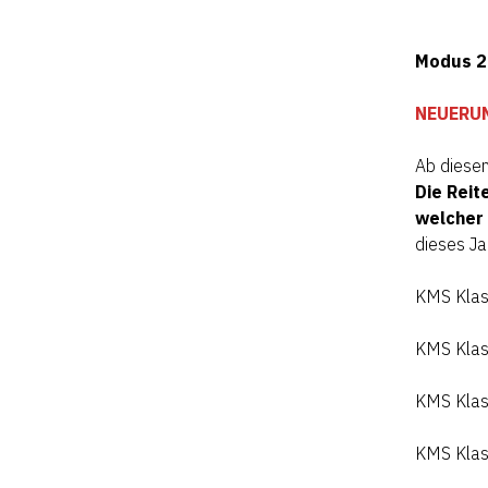
Modus 
NEUERU
Ab diesem
Die Reit
welcher 
dieses Ja
KMS Klass
KMS Klas
KMS Klass
KMS Klas