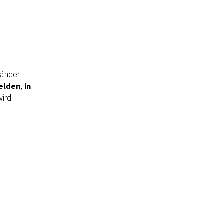
ändert.
lden, in
ird