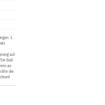
ngen. 1.
unkt
erung auf
PSK-Ball
wenn an
ollte die
ichnet!