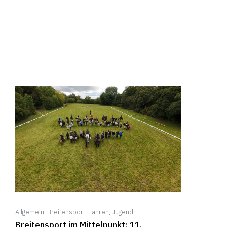
Allgemein
,
Breitensport
,
Fahren
,
Jugend
Breitensport im Mittelpunkt: 11.