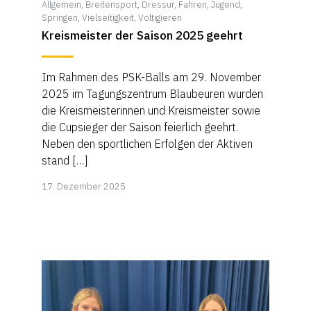
Allgemein
,
Breitensport
,
Dressur
,
Fahren
,
Jugend
,
Springen
,
Vielseitigkeit
,
Voltigieren
Kreismeister der Saison 2025 geehrt
Im Rahmen des PSK-Balls am 29. November
2025 im Tagungszentrum Blaubeuren wurden
die Kreismeisterinnen und Kreismeister sowie
die Cupsieger der Saison feierlich geehrt.
Neben den sportlichen Erfolgen der Aktiven
stand […]
18.
17. Dezember 2025
Januar
2026