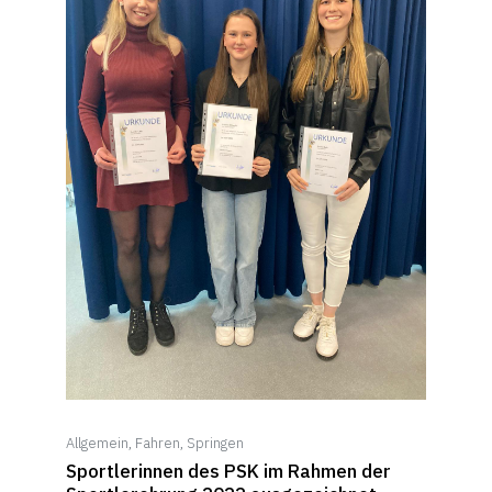
Allgemein
,
Fahren
,
Springen
Sportlerinnen des PSK im Rahmen der