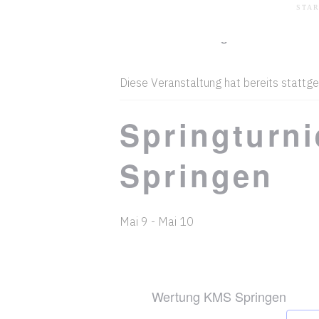
Skip
STAR
to
« Alle Veranstaltungen
content
Diese Veranstaltung hat bereits stattge
Springturn
Springen
Mai 9
-
Mai 10
Wertung KMS Springen