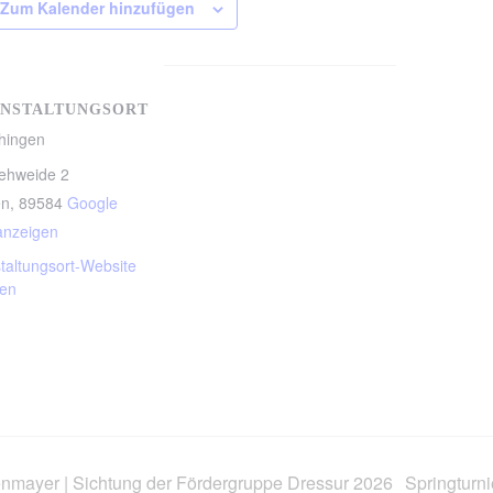
Zum Kalender hinzufügen
NSTALTUNGSORT
hingen
ehweide 2
en
,
89584
Google
anzeigen
taltungsort-Website
gen
enmayer | Sichtung der Fördergruppe Dressur 2026
Springturn