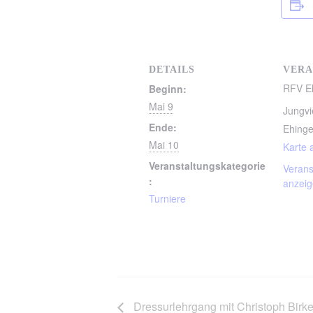
DETAILS
VERA
RFV E
Beginn:
Mai 9
Jungvi
Ende:
Ehing
Mai 10
Karte 
Veranstaltungskategorie
Verans
:
anzei
Turniere
Dressurlehrgang mit Christoph Birk