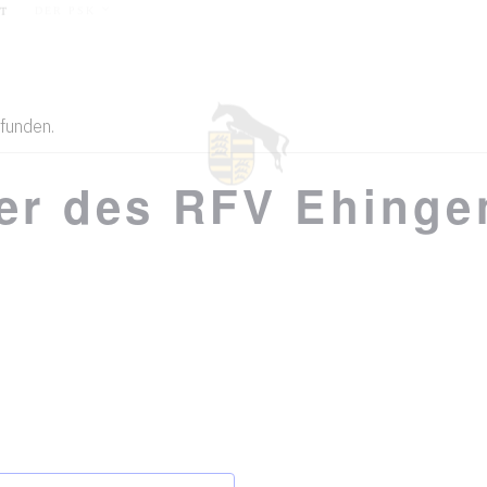
SPORT
NEUIGKEITEN
TERMINE
DER PSK
T
funden.
ier des RFV Ehinge